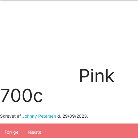
Forside
om os
produkter
Standard transfertryk
Special transfertryk
Digital transfer
Relfex/plotter
Direkte tryk
Broderi
Pink
kontakt os
logobank/webshop
700c
Skrevet af
Johnny Petersen
d.
29/09/2023
.
Forrige
Næste