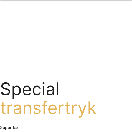
Forside
om os
produkter
Standard transfertryk
Special transfertryk
Digital transfer
Relfex/plotter
Direkte tryk
Broderi
kontakt os
logobank/webshop
Special
transfertryk
Superflex