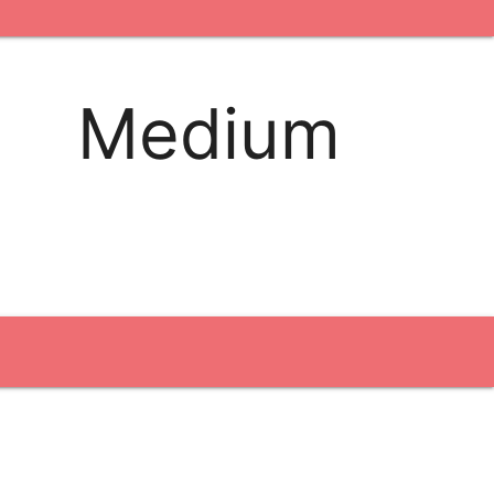
kontakt os
logobank/webshop
Medium
Broderi