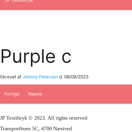
Forside
om os
produkter
Standard transfertryk
Special trans
Purple c
Skrevet af
Johnny Petersen
d.
08/08/2023
.
Forrige
Næste
JP Textiltryk © 2023. All rights reserved
Transportbuen 5C, 4700 Næstved