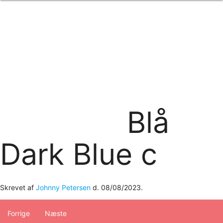
Forside
om os
produkter
Standard transfertryk
Special transfertryk
Digital transfer
Relfex/plotter
Direkte tryk
Broderi
Blå
kontakt os
logobank/webshop
Dark Blue c
Skrevet af
Johnny Petersen
d.
08/08/2023
.
Forrige
Næste