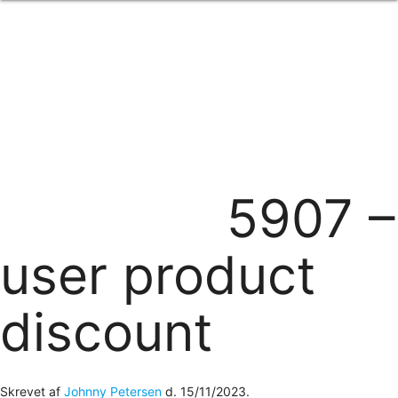
Forside
om os
produkter
Standard transfertryk
Special transfertryk
Digital transfer
Relfex/plotter
Direkte tryk
Broderi
5907 –
kontakt os
logobank/webshop
user product
discount
Skrevet af
Johnny Petersen
d.
15/11/2023
.