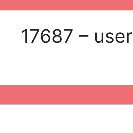
kontakt os
logobank/webshop
17687 – user
Broderi