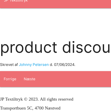
Forside
om os
produkter
Standard transfertryk
Special trans
product discou
Skrevet af
Johnny Petersen
d.
07/06/2024
.
Forrige
Næste
JP Textiltryk © 2023. All rights reserved
Transportbuen 5C, 4700 Næstved