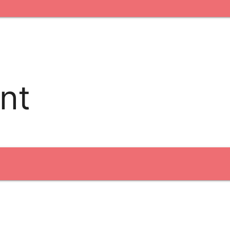
fertryk
Digital transfer
Relfex/plotter
Direkte tryk
nt