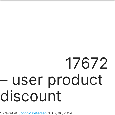
Forside
om os
produkter
Standard transfertryk
Special transfertryk
Digital transfer
Relfex/plotter
Direkte tryk
Broderi
17672
kontakt os
logobank/webshop
– user product
discount
Skrevet af
Johnny Petersen
d.
07/06/2024
.