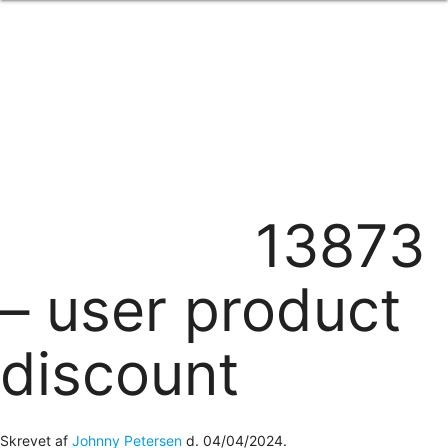
Forside
om os
produkter
Standard transfertryk
Special transfertryk
Digital transfer
Relfex/plotter
Direkte tryk
Broderi
13873
kontakt os
logobank/webshop
– user product
discount
Skrevet af
Johnny Petersen
d.
04/04/2024
.