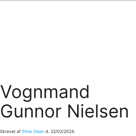
Forside
om os
produkter
Standard transfertryk
Special transfertryk
Digital transfer
Relfex/plotter
Direkte tryk
Broderi
kontakt os
logobank/webshop
Vognmand
Gunnor Nielsen
Skrevet af
Stine Olsen
d.
22/02/2024
.