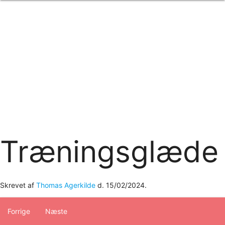
Forside
om os
produkter
Standard transfertryk
Special transfertryk
Digital transfer
Relfex/plotter
Direkte tryk
Broderi
kontakt os
logobank/webshop
Træningsglæde
Skrevet af
Thomas Agerkilde
d.
15/02/2024
.
Forrige
Næste