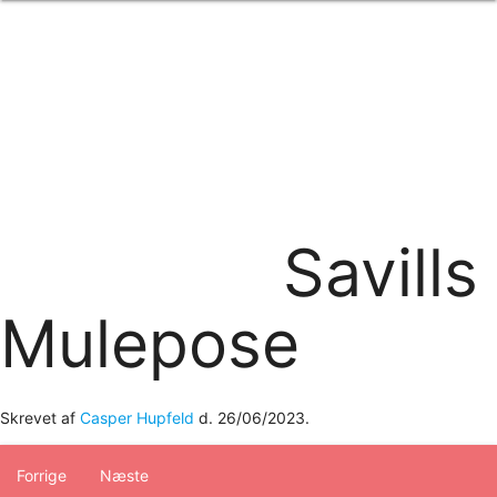
Forside
om os
produkter
Standard transfertryk
Special transfertryk
Digital transfer
Relfex/plotter
Direkte tryk
Broderi
Savills
kontakt os
logobank/webshop
Mulepose
Skrevet af
Casper Hupfeld
d.
26/06/2023
.
Forrige
Næste