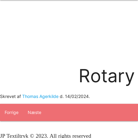
Forside
om os
produkter
Standard transfertryk
Special transfertryk
Digital transfer
Relfex/plotter
Direkte tryk
Broderi
Rotary
kontakt os
logobank/webshop
Skrevet af
Thomas Agerkilde
d.
14/02/2024
.
Forrige
Næste
JP Textiltryk © 2023. All rights reserved