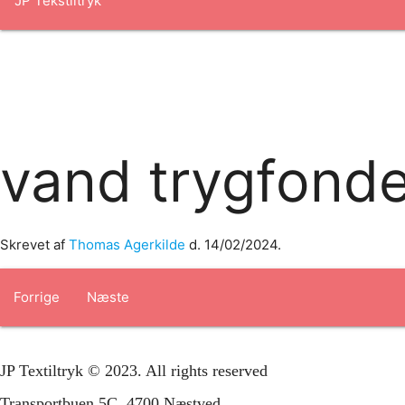
Forside
om os
produkter
Standard transfertryk
Special trans
vand trygfonde
Skrevet af
Thomas Agerkilde
d.
14/02/2024
.
Forrige
Næste
JP Textiltryk © 2023. All rights reserved
Transportbuen 5C, 4700 Næstved