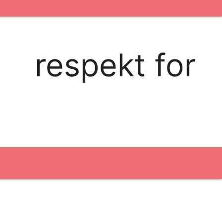
kontakt os
logobank/webshop
respekt for
Broderi