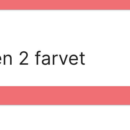
fertryk
Digital transfer
Relfex/plotter
Direkte tryk
n 2 farvet