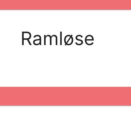
kontakt os
logobank/webshop
Ramløse
Broderi