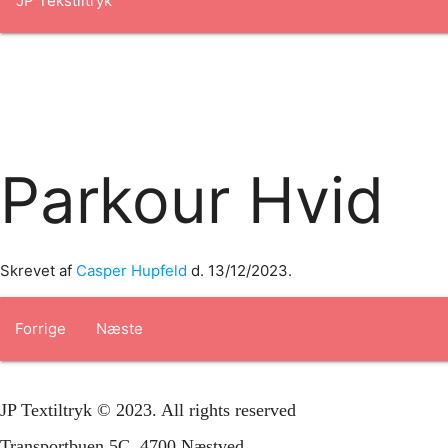
Forside
om os
produkter
Standard transfertryk
Special trans
Parkour Hvid
Skrevet af
Casper Hupfeld
d.
13/12/2023
.
Forrige
Næste
JP Textiltryk © 2023. All rights reserved
Transportbuen 5C, 4700 Næstved