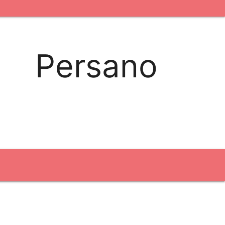
kontakt os
logobank/webshop
Persano
Broderi