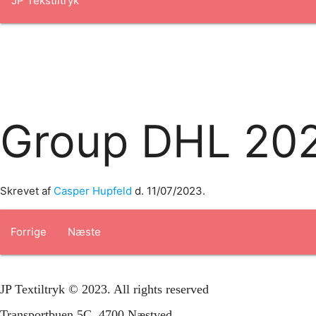
Forside
om os
produkter
Standard transfertryk
Special trans
Group DHL 20
Skrevet af
Casper Hupfeld
d.
11/07/2023
.
Forrige
Næste
JP Textiltryk © 2023. All rights reserved
Transportbuen 5C, 4700 Næstved