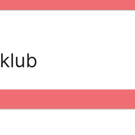
fertryk
Digital transfer
Relfex/plotter
Direkte tryk
klub