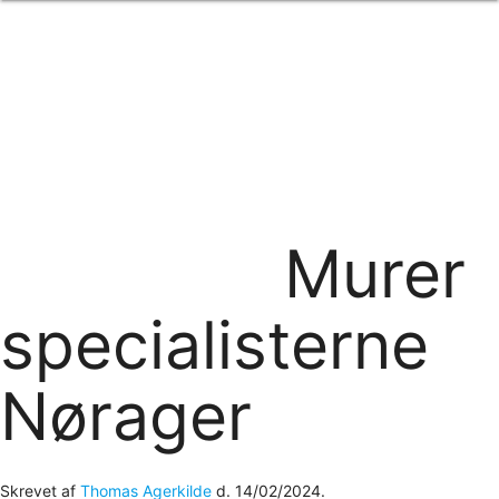
Forside
om os
produkter
Standard transfertryk
Special transfertryk
Digital transfer
Relfex/plotter
Direkte tryk
Broderi
Murer
kontakt os
logobank/webshop
specialisterne
Nørager
Skrevet af
Thomas Agerkilde
d.
14/02/2024
.