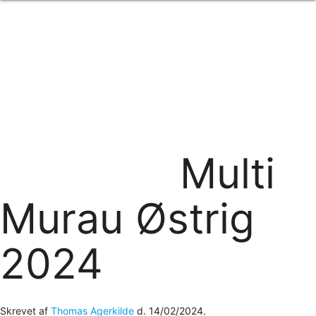
Forside
om os
produkter
Standard transfertryk
Special transfertryk
Digital transfer
Relfex/plotter
Direkte tryk
Broderi
Multi
kontakt os
logobank/webshop
Murau Østrig
2024
Skrevet af
Thomas Agerkilde
d.
14/02/2024
.