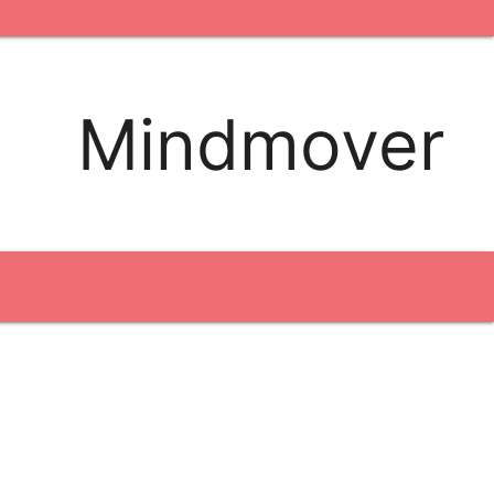
kontakt os
logobank/webshop
Mindmover
Broderi