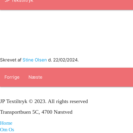
Forside
om os
produkter
Standard transfertryk
Special trans
Skrevet af
Stine Olsen
d.
22/02/2024
.
Forrige
Næste
JP Textiltryk © 2023. All rights reserved
Transportbuen 5C, 4700 Næstved
Home
Om Os