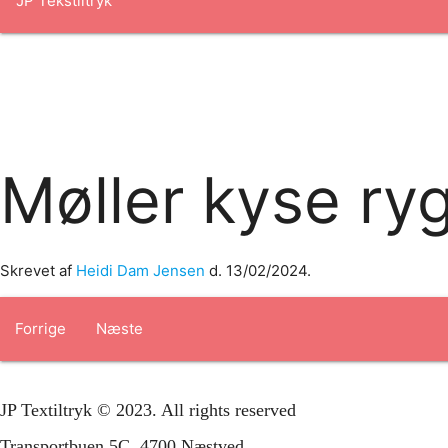
Forside
om os
produkter
Standard transfertryk
Special trans
Møller kyse ry
Skrevet af
Heidi Dam Jensen
d.
13/02/2024
.
Forrige
Næste
JP Textiltryk © 2023. All rights reserved
Transportbuen 5C, 4700 Næstved