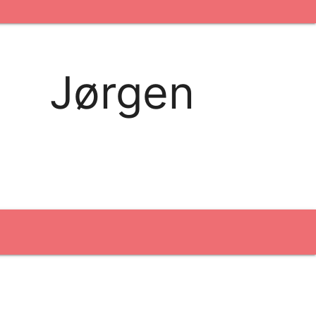
kontakt os
logobank/webshop
Jørgen
Broderi