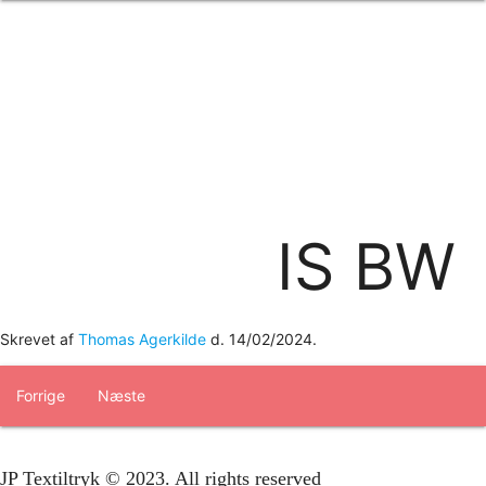
Forside
om os
produkter
Standard transfertryk
Special transfertryk
Digital transfer
Relfex/plotter
Direkte tryk
Broderi
IS BW
kontakt os
logobank/webshop
Skrevet af
Thomas Agerkilde
d.
14/02/2024
.
Forrige
Næste
JP Textiltryk © 2023. All rights reserved