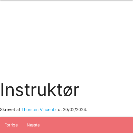
Forside
om os
produkter
Standard transfertryk
Special transfertryk
Digital transfer
Relfex/plotter
Direkte tryk
Broderi
kontakt os
logobank/webshop
Instruktør
Skrevet af
Thorsten Vincentz
d.
20/02/2024
.
Forrige
Næste