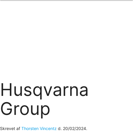
Forside
om os
produkter
Standard transfertryk
Special transfertryk
Digital transfer
Relfex/plotter
Direkte tryk
Broderi
kontakt os
logobank/webshop
Husqvarna
Group
Skrevet af
Thorsten Vincentz
d.
20/02/2024
.