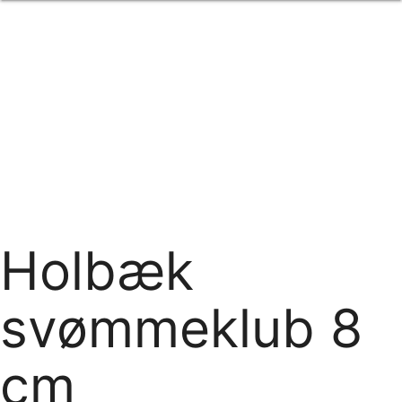
Forside
om os
produkter
Standard transfertryk
Special transfertryk
Digital transfer
Relfex/plotter
Direkte tryk
Broderi
kontakt os
logobank/webshop
Holbæk
svømmeklub 8
cm