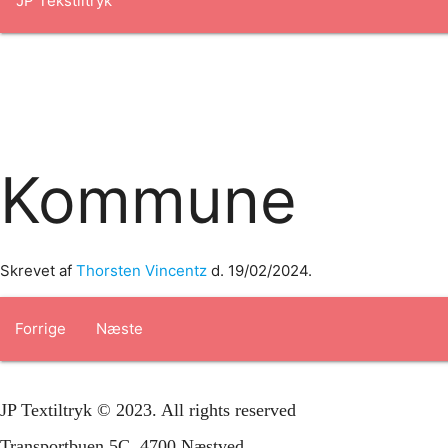
Forside
om os
produkter
Standard transfertryk
Special trans
Kommune
Skrevet af
Thorsten Vincentz
d.
19/02/2024
.
Forrige
Næste
JP Textiltryk © 2023. All rights reserved
Transportbuen 5C, 4700 Næstved