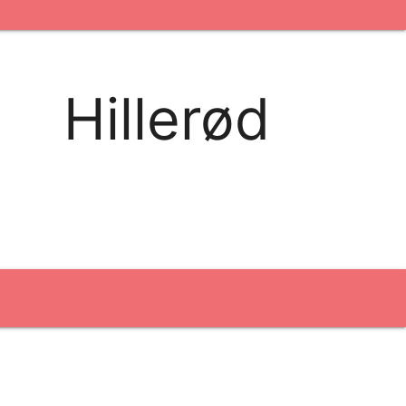
kontakt os
logobank/webshop
Hillerød
Broderi