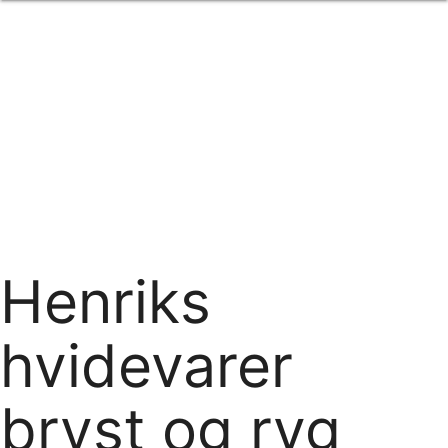
Forside
om os
produkter
Standard transfertryk
Special transfertryk
Digital transfer
Relfex/plotter
Direkte tryk
Broderi
kontakt os
logobank/webshop
Henriks
hvidevarer
bryst og ryg