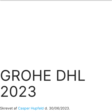
Forside
om os
produkter
Standard transfertryk
Special transfertryk
Digital transfer
Relfex/plotter
Direkte tryk
Broderi
kontakt os
logobank/webshop
GROHE DHL
2023
Skrevet af
Casper Hupfeld
d.
30/06/2023
.