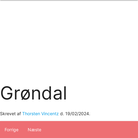
Forside
om os
produkter
Standard transfertryk
Special transfertryk
Digital transfer
Relfex/plotter
Direkte tryk
Broderi
kontakt os
logobank/webshop
Grøndal
Skrevet af
Thorsten Vincentz
d.
19/02/2024
.
Forrige
Næste