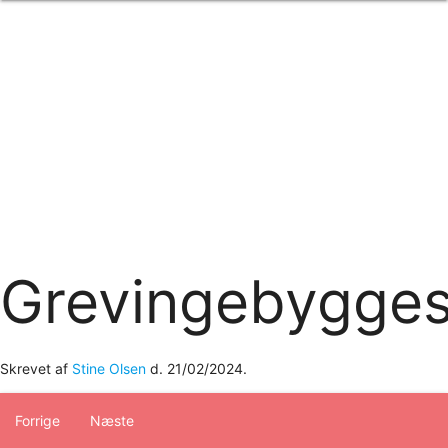
Forside
om os
produkter
Standard transfertryk
Special transfertryk
Digital transfer
Relfex/plotter
Direkte tryk
Broderi
kontakt os
logobank/webshop
Grevingebygges
Skrevet af
Stine Olsen
d.
21/02/2024
.
Forrige
Næste