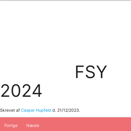
Forside
om os
produkter
Standard transfertryk
Special transfertryk
Digital transfer
Relfex/plotter
Direkte tryk
Broderi
FSY
kontakt os
logobank/webshop
2024
Skrevet af
Casper Hupfeld
d.
21/12/2023
.
Forrige
Næste