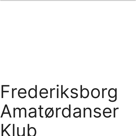
Forside
om os
produkter
Standard transfertryk
Special transfertryk
Digital transfer
Relfex/plotter
Direkte tryk
Broderi
kontakt os
logobank/webshop
Frederiksborg
Amatørdanser
Klub