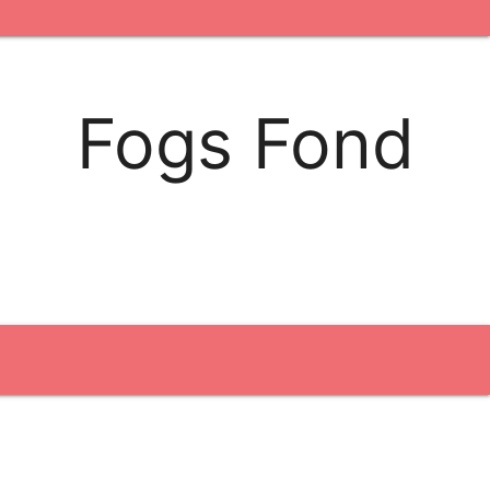
kontakt os
logobank/webshop
Fogs Fond
Broderi