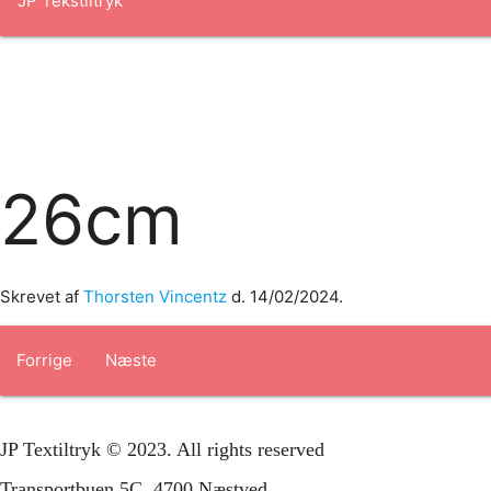
Forside
om os
produkter
Standard transfertryk
Special trans
26cm
Skrevet af
Thorsten Vincentz
d.
14/02/2024
.
Forrige
Næste
JP Textiltryk © 2023. All rights reserved
Transportbuen 5C, 4700 Næstved