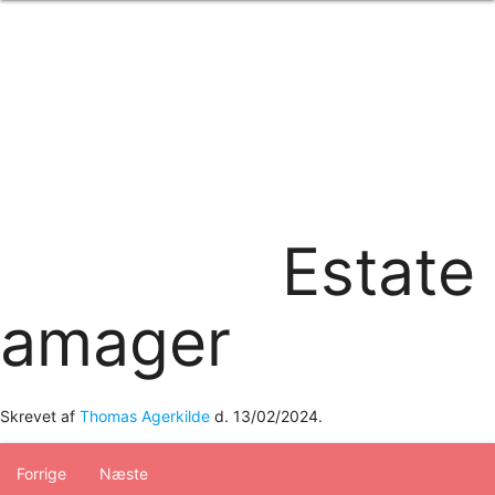
Forside
om os
produkter
Standard transfertryk
Special transfertryk
Digital transfer
Relfex/plotter
Direkte tryk
Broderi
Estate
kontakt os
logobank/webshop
amager
Skrevet af
Thomas Agerkilde
d.
13/02/2024
.
Forrige
Næste