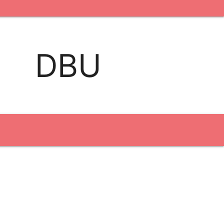
kontakt os
logobank/webshop
DBU
Broderi