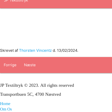
Forside
om os
produkter
Standard transfertryk
Special trans
Skrevet af
Thorsten Vincentz
d.
13/02/2024
.
Forrige
Næste
JP Textiltryk © 2023. All rights reserved
Transportbuen 5C, 4700 Næstved
Home
Om Os