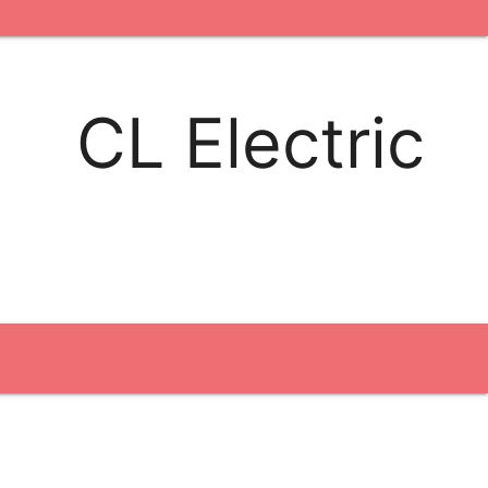
kontakt os
logobank/webshop
CL Electric
Broderi