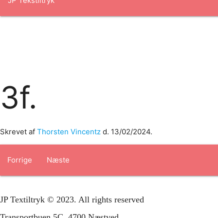
Forside
om os
produkter
Standard transfertryk
Special trans
3f.
Skrevet af
Thorsten Vincentz
d.
13/02/2024
.
Forrige
Næste
JP Textiltryk © 2023. All rights reserved
Transportbuen 5C, 4700 Næstved