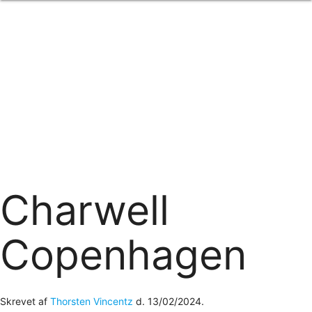
Forside
om os
produkter
Standard transfertryk
Special transfertryk
Digital transfer
Relfex/plotter
Direkte tryk
Broderi
kontakt os
logobank/webshop
Charwell
Copenhagen
Skrevet af
Thorsten Vincentz
d.
13/02/2024
.