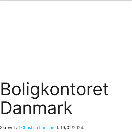
Forside
om os
produkter
Standard transfertryk
Special transfertryk
Digital transfer
Relfex/plotter
Direkte tryk
Broderi
kontakt os
logobank/webshop
Boligkontoret
Danmark
Skrevet af
Christina Larsson
d.
19/02/2024
.