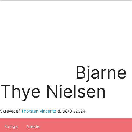
Forside
om os
produkter
Standard transfertryk
Special transfertryk
Digital transfer
Relfex/plotter
Direkte tryk
Broderi
Bjarne
kontakt os
logobank/webshop
Thye Nielsen
Skrevet af
Thorsten Vincentz
d.
08/01/2024
.
Forrige
Næste