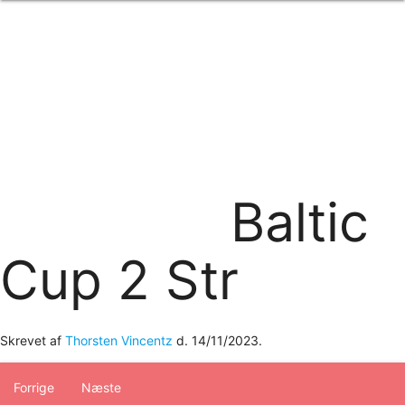
Forside
om os
produkter
Standard transfertryk
Special transfertryk
Digital transfer
Relfex/plotter
Direkte tryk
Broderi
Baltic
kontakt os
logobank/webshop
Cup 2 Str
Skrevet af
Thorsten Vincentz
d.
14/11/2023
.
Forrige
Næste