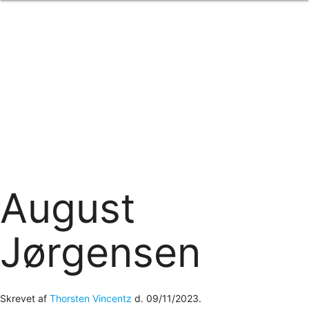
Forside
om os
produkter
Standard transfertryk
Special transfertryk
Digital transfer
Relfex/plotter
Direkte tryk
Broderi
kontakt os
logobank/webshop
August
Jørgensen
Skrevet af
Thorsten Vincentz
d.
09/11/2023
.