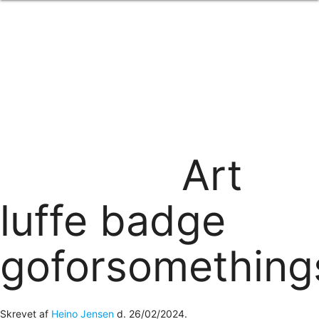
Forside
om os
produkter
Standard transfertryk
Special transfertryk
Digital transfer
Relfex/plotter
Direkte tryk
Broderi
Art
kontakt os
logobank/webshop
luffe badge
goforsomething
Skrevet af
Heino Jensen
d.
26/02/2024
.