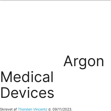
Forside
om os
produkter
Standard transfertryk
Special transfertryk
Digital transfer
Relfex/plotter
Direkte tryk
Broderi
Argon
kontakt os
logobank/webshop
Medical
Devices
Skrevet af
Thorsten Vincentz
d.
09/11/2023
.