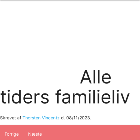
Forside
om os
produkter
Standard transfertryk
Special transfertryk
Digital transfer
Relfex/plotter
Direkte tryk
Broderi
Alle
kontakt os
logobank/webshop
tiders familieliv
Skrevet af
Thorsten Vincentz
d.
08/11/2023
.
Forrige
Næste