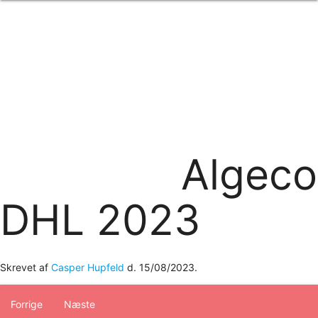
Forside
om os
produkter
Standard transfertryk
Special transfertryk
Digital transfer
Relfex/plotter
Direkte tryk
Broderi
Algeco
kontakt os
logobank/webshop
DHL 2023
Skrevet af
Casper Hupfeld
d.
15/08/2023
.
Forrige
Næste