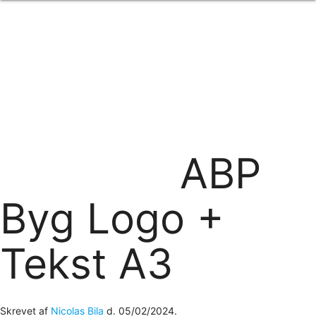
Forside
om os
produkter
Standard transfertryk
Special transfertryk
Digital transfer
Relfex/plotter
Direkte tryk
Broderi
ABP
kontakt os
logobank/webshop
Byg Logo +
Tekst A3
Skrevet af
Nicolas Bila
d.
05/02/2024
.