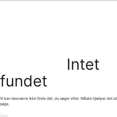
Forside
om os
produkter
Standard transfertryk
Special transfertryk
Digital transfer
Relfex/plotter
Direkte tryk
Broderi
Intet
kontakt os
logobank/webshop
fundet
Vi kan desværre ikke finde dét, du søger efter. Måske hjælper det at
søge.