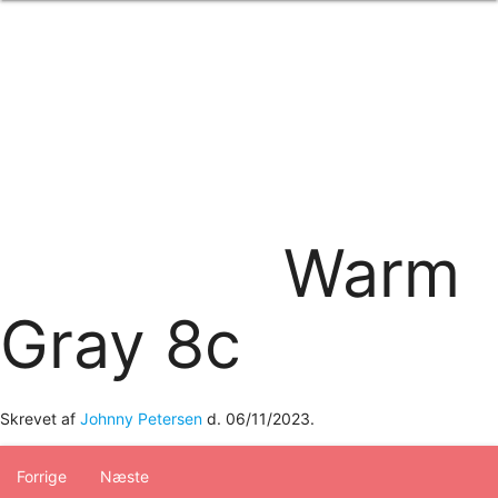
Forside
om os
produkter
Standard transfertryk
Special transfertryk
Digital transfer
Relfex/plotter
Direkte tryk
Broderi
Warm
kontakt os
logobank/webshop
Gray 8c
Skrevet af
Johnny Petersen
d.
06/11/2023
.
Forrige
Næste