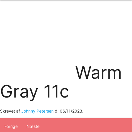
Forside
om os
produkter
Standard transfertryk
Special transfertryk
Digital transfer
Relfex/plotter
Direkte tryk
Broderi
Warm
kontakt os
logobank/webshop
Gray 11c
Skrevet af
Johnny Petersen
d.
06/11/2023
.
Forrige
Næste