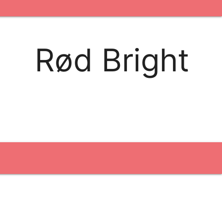
kontakt os
logobank/webshop
Rød Bright
Broderi