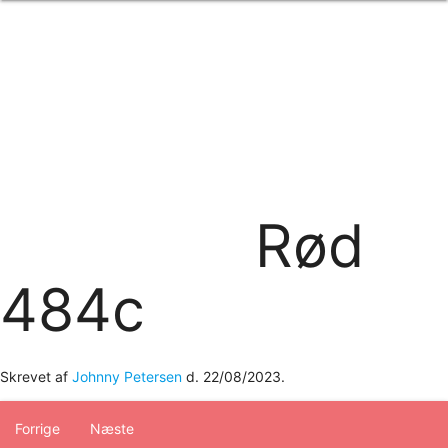
Forside
om os
produkter
Standard transfertryk
Special transfertryk
Digital transfer
Relfex/plotter
Direkte tryk
Broderi
Rød
kontakt os
logobank/webshop
484c
Skrevet af
Johnny Petersen
d.
22/08/2023
.
Forrige
Næste